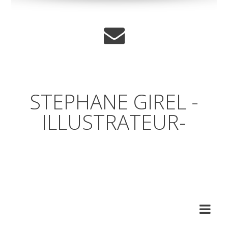
STEPHANE GIREL -
ILLUSTRATEUR-
Un coup d'œil par dessus
l'épaule