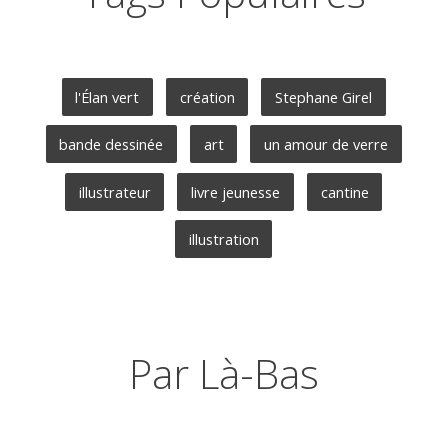
l'Élan vert
création
Stephane Girel
bande dessinée
art
un amour de verre
illustrateur
livre jeunesse
cantine
illustration
Par Là-Bas