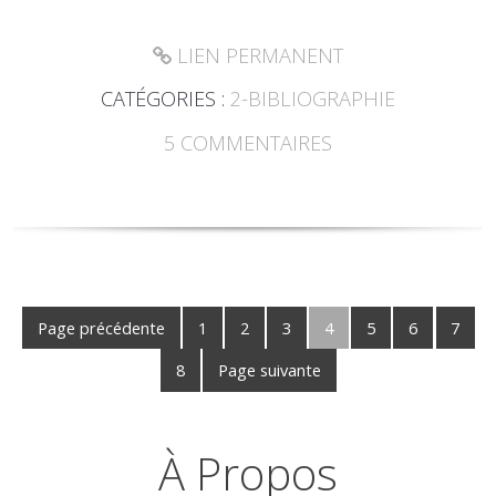
LIEN PERMANENT
CATÉGORIES :
2-BIBLIOGRAPHIE
5
COMMENTAIRES
Page précédente
1
2
3
4
5
6
7
8
Page suivante
À Propos