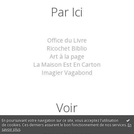
Par Ici
Office du Livre
Ricochet Biblio
Art à la page
La Maison Est En Carton
Imagier Vagabond
Voir
En poursuivant votre navigation sur ce site, vous acceptez l'utilisation
de cookies. Ces derniers assurent le bon fonctionnement de nos services.
En
savoir plus
.