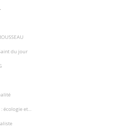
r
ROUSSEAU
Saint du jour
G
alité
 écologie et...
aliste