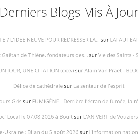
Derniers Blogs Mis À Jou
É ? L'IDÉE NEUVE POUR REDRESSER LA...
sur
LAFAUTEA
t Gaëtan de Thiène, fondateurs des...
sur
Vie des Saints - 
UN JOUR, UNE CITATION (cxxv)
sur
Alain Van Praet - BLO
Délice de cathédrale
sur
La senteur de l'esprit
Jours Gris
sur
FUMIGÈNE - Derrière l'écran de fumée, la ré
c' Local le 07.08.2026 à Boult
sur
L'AN VERT de Vouziers :
e-Ukraine : Bilan du 5 août 2026
sur
l'information nation