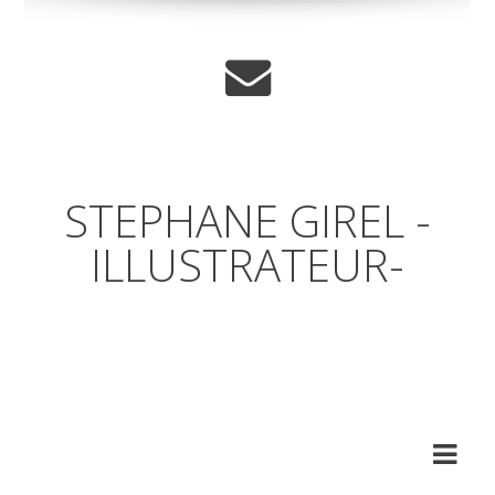
STEPHANE GIREL -
ILLUSTRATEUR-
Un coup d'œil par dessus
l'épaule