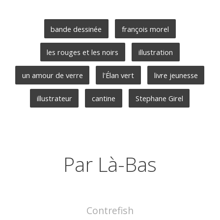
bande dessinée
françois morel
les rouges et les noirs
illustration
un amour de verre
l'Élan vert
livre jeunesse
illustrateur
cantine
Stephane Girel
Par Là-Bas
Contrefish