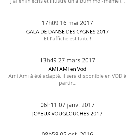
J'ai enfin écris et illustré un album moi-même !...
17h09
16
mai 2017
GALA DE DANSE DES CYGNES 2017
Et l'affiche est faite !
13h49
27
mars 2017
AMI AMI en Vod
Ami Ami à été adapté, il sera disponible en VOD à
partir...
06h11
07
janv. 2017
JOYEUX VOUGLOUCHES 2017
08h58
05
oct. 2016