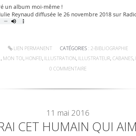
ustré un album moi-même !
 Julie Reynaud diffusée le 26 novembre 2018 sur Radi
LIEN PERMANENT
CATÉGORIES :
2-BIBLIOGRAPHIE
L
,
MON TOI
,
HONFEI
,
ILLUSTRATION
,
ILLUSTRATEUR
,
CABANES
,
0
COMMENTAIRE
11
mai 2016
ERAI CET HUMAIN QUI AI