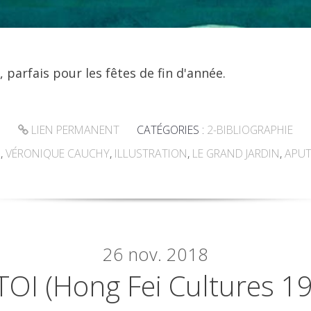
 parfais pour les fêtes de fin d'année.
LIEN PERMANENT
CATÉGORIES :
2-BIBLIOGRAPHIE
L
,
VÉRONIQUE CAUCHY
,
ILLUSTRATION
,
LE GRAND JARDIN
,
APUT
26
nov. 2018
OI (Hong Fei Cultures 1