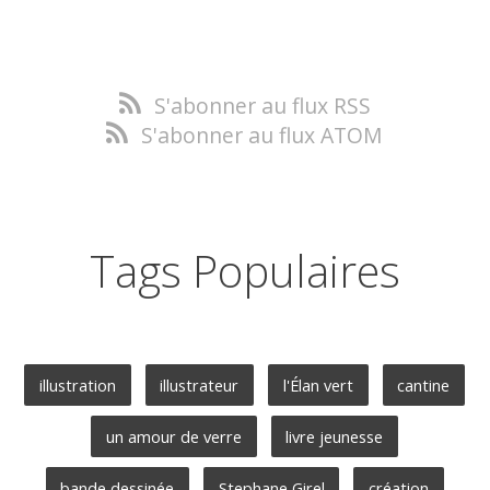
S'abonner au flux RSS
S'abonner au flux ATOM
Tags Populaires
illustration
illustrateur
l'Élan vert
cantine
un amour de verre
livre jeunesse
bande dessinée
Stephane Girel
création