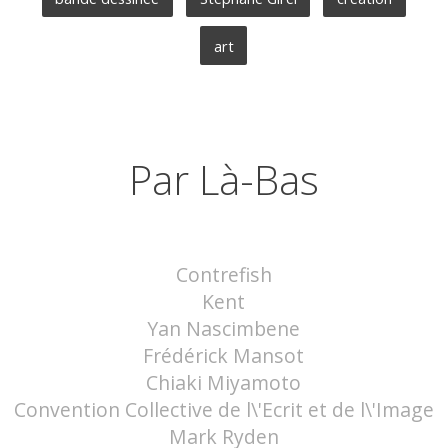
art
Par Là-Bas
Contrefish
Kent
Yan Nascimbene
Frédérick Mansot
Chiaki Miyamoto
Convention Collective de l\'Ecrit et de l\'Image
Mark Ryden