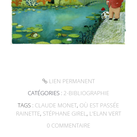
LIEN PERMANENT
CATÉGORIES :
2-BIBLIOGRAPHIE
TAGS :
CLAUDE MONET
,
OÙ EST PASSÉE
RAINETTE
,
STÉPHANE GIREL
,
L'ELAN VERT
0
COMMENTAIRE