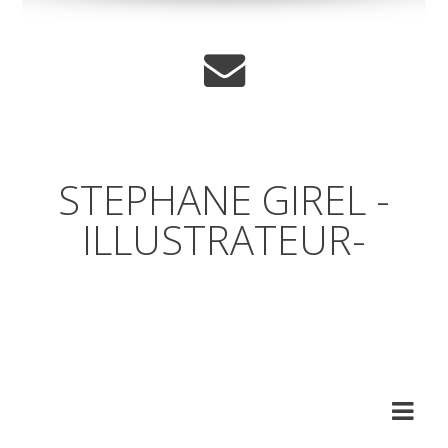
STEPHANE GIREL -
ILLUSTRATEUR-
Un coup d'œil par dessus
l'épaule