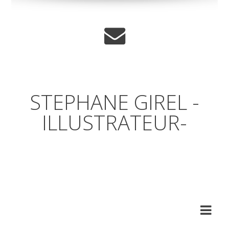
STEPHANE GIREL -
ILLUSTRATEUR-
Un coup d'œil par dessus
l'épaule