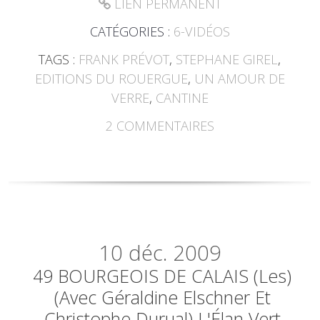
LIEN PERMANENT
CATÉGORIES :
6-VIDÉOS
TAGS :
FRANK PRÉVOT
,
STEPHANE GIREL
,
EDITIONS DU ROUERGUE
,
UN AMOUR DE
VERRE
,
CANTINE
2
COMMENTAIRES
10
déc. 2009
49 BOURGEOIS DE CALAIS (Les)
(avec Géraldine Elschner Et
Christophe Durual) L'Élan Vert