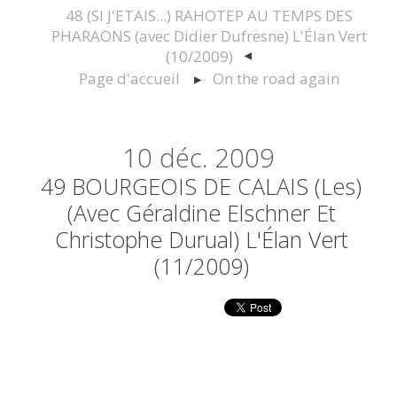
48 (SI J'ETAIS...) RAHOTEP AU TEMPS DES
PHARAONS (avec Didier Dufresne) L'Élan Vert
(10/2009)
Page d'accueil
On the road again
10
déc. 2009
49 BOURGEOIS DE CALAIS (Les)
(avec Géraldine Elschner Et
Christophe Durual) L'Élan Vert
(11/2009)