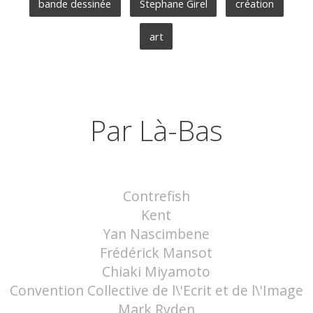
bande dessinée
Stephane Girel
création
art
Par Là-Bas
Contrefish
Kent
Yan Nascimbene
Frédérick Mansot
Chiaki Miyamoto
Convention Collective de l\'Ecrit et de l\'Image
Mark Ryden