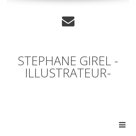
STEPHANE GIREL -
ILLUSTRATEUR-
Un coup d'œil par dessus
l'épaule