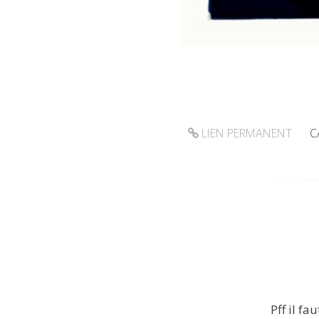
LIEN PERMANENT
C
Pff il f