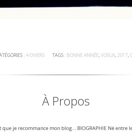
ATÉGORIES :
4-DIVERS
TAGS :
BONNE ANNÉE
,
VOEUX
,
2017
,
À Propos
aut que je recommance mon blog… BIOGRAPHIE Né entre le