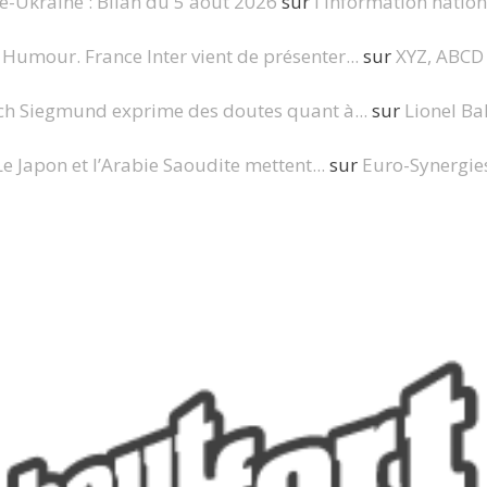
e-Ukraine : Bilan du 5 août 2026
sur
l'information nation
Humour. France Inter vient de présenter...
sur
XYZ, ABCD
ch Siegmund exprime des doutes quant à...
sur
Lionel Ba
Le Japon et l’Arabie Saoudite mettent...
sur
Euro-Synergie