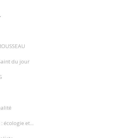
r
ROUSSEAU
Saint du jour
G
alité
 écologie et...