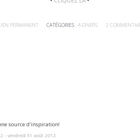
•
CLIQUEZ LÀ
•
LIEN PERMANENT
CATÉGORIES :
4-DIVERS
2
COMMENTAI
nne source d'inspiration!
12
-
vendredi 31
août 2012