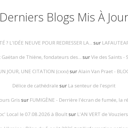
Derniers Blogs Mis À Jou
É ? L'IDÉE NEUVE POUR REDRESSER LA...
sur
LAFAUTEA
t Gaëtan de Thiène, fondateurs des...
sur
Vie des Saints - 
UN JOUR, UNE CITATION (cxxv)
sur
Alain Van Praet - BLO
Délice de cathédrale
sur
La senteur de l'esprit
Jours Gris
sur
FUMIGÈNE - Derrière l'écran de fumée, la ré
c' Local le 07.08.2026 à Boult
sur
L'AN VERT de Vouziers :