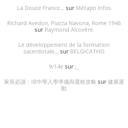
La Douce France...
sur
Métapo infos
Richard Avedon, Piazza Navona, Rome 1946
sur
Raymond Alcovère
Le développement de la formation
sacerdotale...
sur
BELGICATHO
9/14e
sur
;_
家長必讀：IB中學入學準備與選校攻略
sur
健康運
動