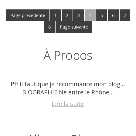
Page précédente
1
2
3
4
5
6
7
8
Page suivante
À Propos
Pff il faut que je recommance mon blog…
BIOGRAPHIE Né entre le Rhône...
Lire la suite