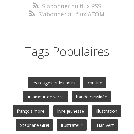
S'abonner au flux RSS
S'abonner au flux ATOM
Tags Populaires
les rouges et les noirs
cantine
un amour de verre
bande dessinée
françois morel
livre jeunesse
illustration
Stephane Girel
illustrateur
l'Élan vert