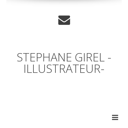
STEPHANE GIREL -
ILLUSTRATEUR-
Un coup d'œil par dessus
l'épaule