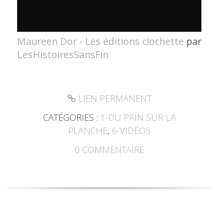
Maureen Dor - Les éditions clochette
par
LesHistoiresSansFin
LIEN PERMANENT
CATÉGORIES :
1-DU PAIN SUR LA
PLANCHE
,
6-VIDÉOS
0
COMMENTAIRE